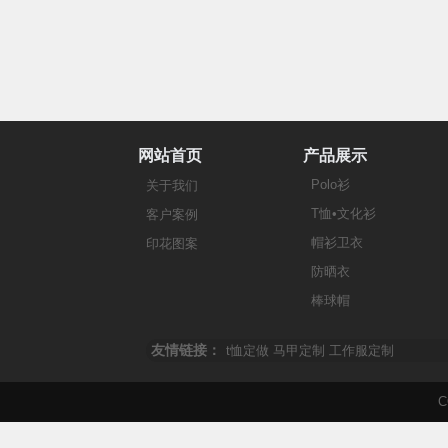
网站首页
产品展示
Polo衫
关于我们
T恤•文化衫
客户案例
帽衫卫衣
印花图案
防晒衣
棒球帽
友情链接：
t恤定做
马甲定制
工作服定制
C