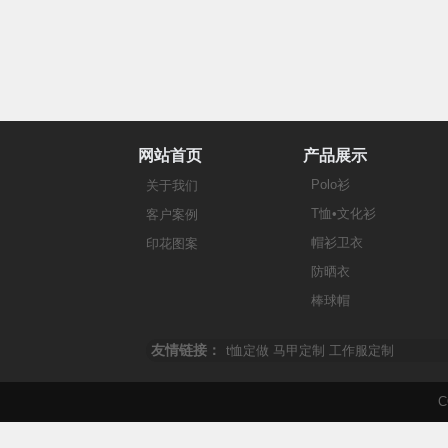
网站首页
产品展示
Polo衫
关于我们
T恤•文化衫
客户案例
帽衫卫衣
印花图案
防晒衣
棒球帽
友情链接：
t恤定做
马甲定制
工作服定制
C