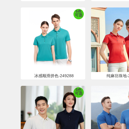
6色
可选
冰感顺滑拼色-249288
纯麻坊珠地-2
6色
可选