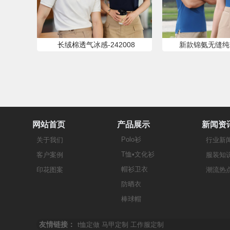
长绒棉透气冰感-242008
新款锦氨无缝纯色-
网站首页
产品展示
新闻资
Polo衫
关于我们
行业新
T恤•文化衫
客户案例
服装知
帽衫卫衣
印花图案
潮流热
防晒衣
棒球帽
友情链接：
t恤定做
马甲定制
工作服定制