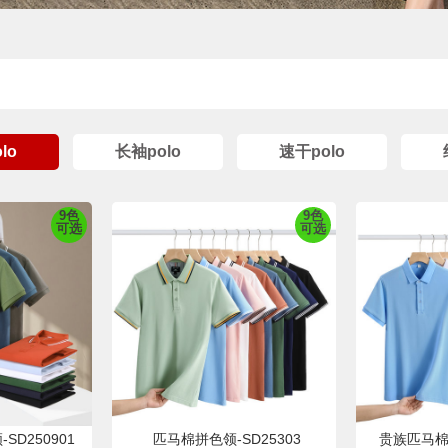
lo
长袖polo
速干polo
9色
9色
可选
可选
D250901
匹马棉拼色领-SD25303
贵族匹马棉纯