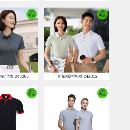
4色
5色
可选
可选
氨混纺-243006
新氧棉衬衫领-242012
8色
8色
可选
可选