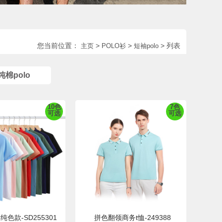
您当前位置：
>
>
> 列表
主页
POLO衫
短袖polo
纯棉polo
10色
7色
可选
可选
色款-SD255301
拼色翻领商务t恤-249388