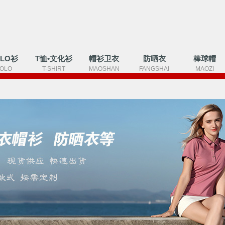
OLO衫
T恤•文化衫
帽衫卫衣
防晒衣
棒球帽
OLO
T-SHIRT
MAOSHAN
FANGSHAI
MAOZI