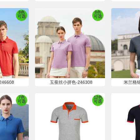
8色
8色
可选
可选
46608
玉蚕丝小拼色-246308
米兰格锦
7色
12色
可选
可选