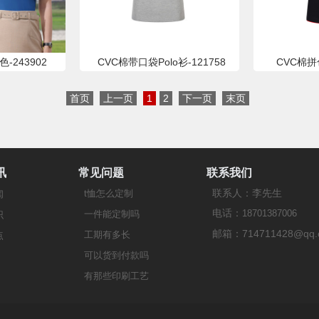
243902
CVC棉带口袋Polo衫-121758
CVC棉拼色
首页
上一页
1
2
下一页
末页
讯
常见问题
联系我们
联系人：李先生
t恤怎么定制
闻
电话：
18701387006
一件能定制吗
识
邮箱：714711428@qq.
工期有多长
点
可以货到付款吗
有那些印刷工艺