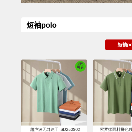
短袖polo
短袖po
8色
可选
超声波无缝速干-SD250902
索罗娜面料拼色领-S