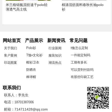
米兰格锦氨混纺速干polo轻
棉涤混纺面料春秋长袖polo
薄透气高士线
衫
网站首页
产品展示
新闻资讯
常见问题
Polo衫
t恤怎么定制
关于我们
行业新闻
T恤•文化衫
一件能定制吗
客户案例
服装知识
帽衫卫衣
工期有多长
印花图案
潮流热点
防晒衣
可以货到付款吗
棒球帽
有那些印刷工艺
联系我们
联系人：李先生
电话：
18701387006
邮箱：714711428@qq.com