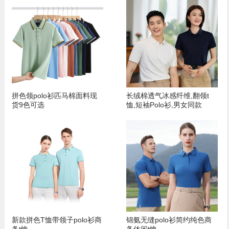
拼色领polo衫匹马棉面料现
长绒棉透气冰感纤维,翻领t
货9色可选
恤,短袖Polo衫,男女同款
新款拼色T恤带领子polo衫商
锦氨无缝polo衫简约纯色商
务t恤
务休闲t恤