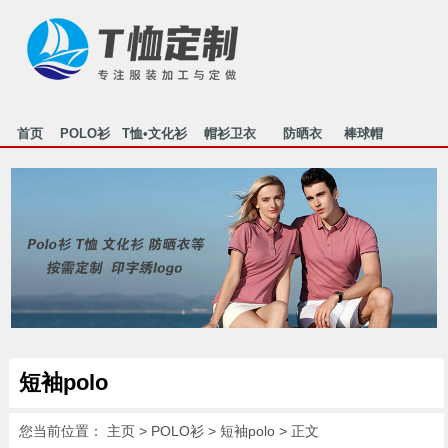
首页
POLO衫
T恤•文化衫
帽衫卫衣
防晒衣
棒球帽
行业资讯
关于我们
联系我们
HOME
POLO
T-SHIRT
MAOSHAN
FANGSHAI
MAOZI
NEWS
ABOUT US
CONTACT
短袖polo
您当前位置：
主页
>
POLO衫
>
短袖polo
> 正文