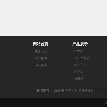
网站首页
产品展示
Polo衫
关于我们
T恤•文化衫
客户案例
帽衫卫衣
印花图案
防晒衣
棒球帽
友情链接：
t恤定做
马甲定制
工作服定制
C