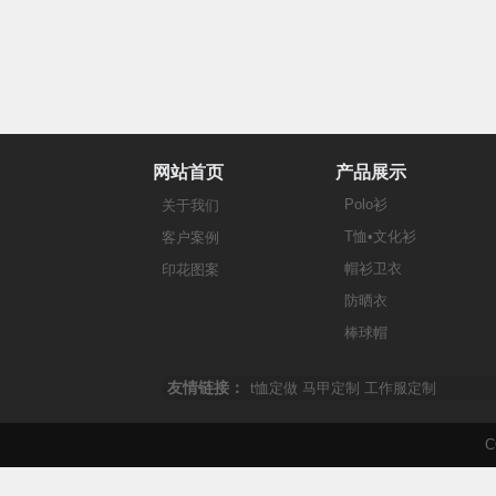
网站首页
产品展示
Polo衫
关于我们
T恤•文化衫
客户案例
帽衫卫衣
印花图案
防晒衣
棒球帽
友情链接：
t恤定做
马甲定制
工作服定制
C