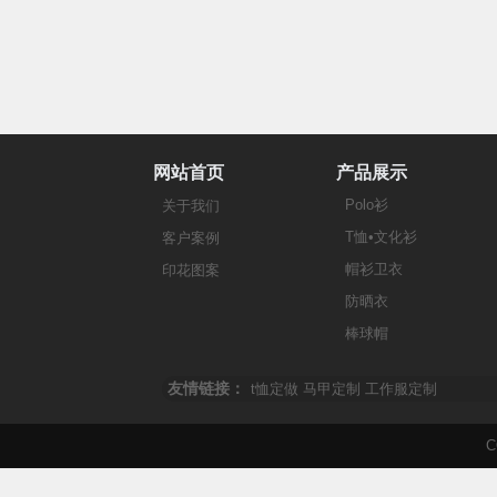
网站首页
产品展示
Polo衫
关于我们
T恤•文化衫
客户案例
帽衫卫衣
印花图案
防晒衣
棒球帽
友情链接：
t恤定做
马甲定制
工作服定制
C