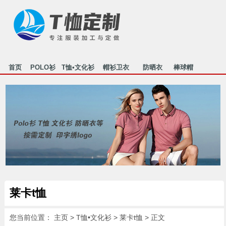
首页
POLO衫
T恤•文化衫
帽衫卫衣
防晒衣
棒球帽
行业资讯
关于我们
联系我们
HOME
POLO
T-SHIRT
MAOSHAN
FANGSHAI
MAOZI
NEWS
ABOUT US
CONTACT
莱卡t恤
您当前位置：
主页
>
T恤•文化衫
>
莱卡t恤
> 正文