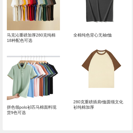
马克沁重磅加厚280克纯棉
全棉纯色背心无袖t恤
18种配色可选
280克重磅插肩t恤圆领文化
拼色领polo衫匹马棉面料现
衫纯棉加厚
货9色可选