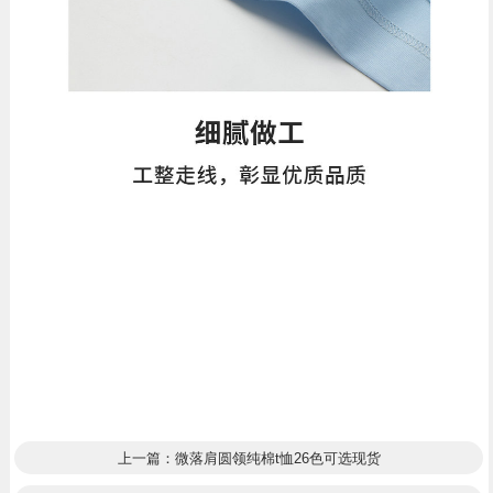
上一篇：微落肩圆领纯棉t恤26色可选现货