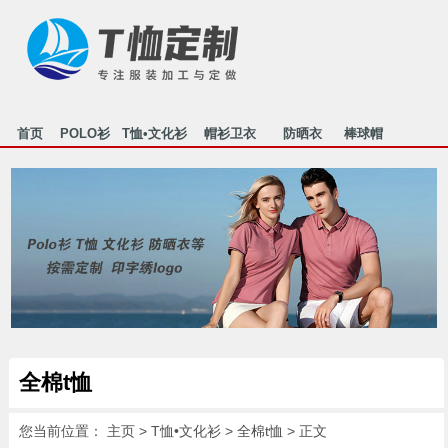
首页
POLO衫
T恤•文化衫
帽衫卫衣
防晒衣
棒球帽
行业资讯
关于我们
联系我们
HOME
POLO
T-SHIRT
MAOSHAN
FANGSHAI
MAOZI
NEWS
ABOUT US
CONTACT
全棉t恤
您当前位置：
主页
>
T恤•文化衫
>
全棉t恤
> 正文