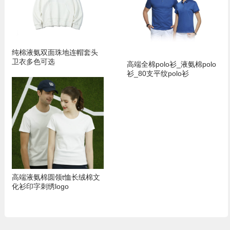
纯棉液氨双面珠地连帽套头
卫衣多色可选
高端全棉polo衫_液氨棉polo
衫_80支平纹polo衫
高端液氨棉圆领t恤长绒棉文
化衫印字刺绣logo