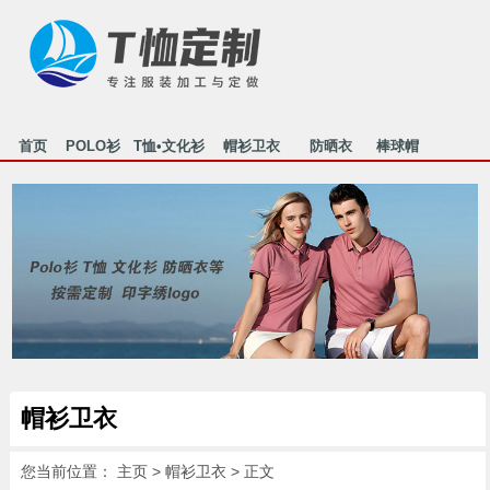
首页
POLO衫
T恤•文化衫
帽衫卫衣
防晒衣
棒球帽
行业资讯
关于我们
联系我们
HOME
POLO
T-SHIRT
MAOSHAN
FANGSHAI
MAOZI
NEWS
ABOUT US
CONTACT
帽衫卫衣
您当前位置：
主页
>
帽衫卫衣
> 正文