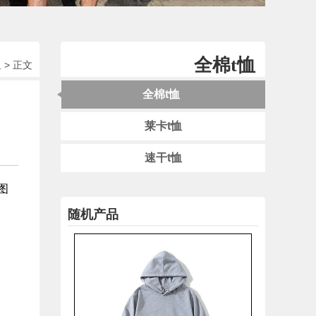
超声波无缝速干-SD250902
全棉t恤
恤
> 正文
全棉t恤
莱卡t恤
速干t恤
图
随机产品
液氨纯棉双面珠地连帽卫衣-243599