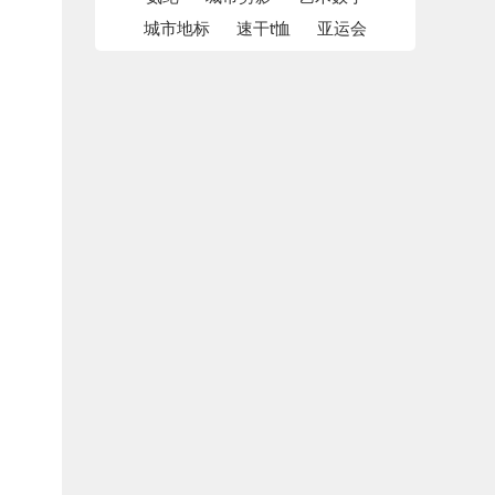
城市地标
速干t恤
亚运会
服务员短袖t恤员工polo衫
高品质丝光纯棉Polo衫-121903