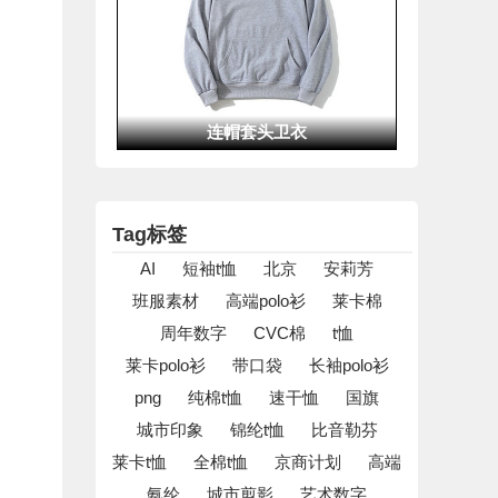
连帽套头卫衣
1
2
4
5
6
7
Tag标签
AI
短袖t恤
北京
安莉芳
班服素材
高端polo衫
莱卡棉
周年数字
CVC棉
t恤
莱卡polo衫
带口袋
长袖polo衫
png
纯棉t恤
速干恤
国旗
马克沁重磅加厚280克纯棉-Y25280
城市印象
锦纶t恤
比音勒芬
莱卡t恤
全棉t恤
京商计划
高端
氨纶
城市剪影
艺术数字