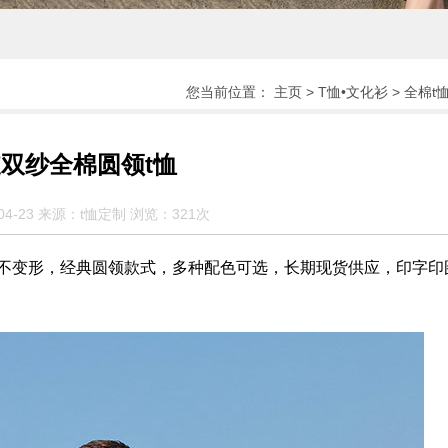
您当前位置：
主页
>
T恤•文化衫
>
全棉t
支双纱全棉圆领t恤
04-23 来源：t恤定制 浏览：
321次
不变形，经典圆领款式，多种配色可选，长期现货供应，印字印