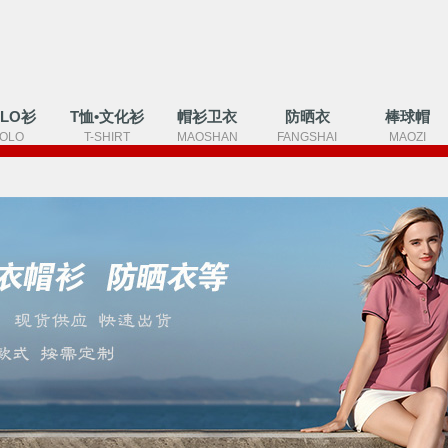
OLO衫
T恤•文化衫
帽衫卫衣
防晒衣
棒球帽
OLO
T-SHIRT
MAOSHAN
FANGSHAI
MAOZI