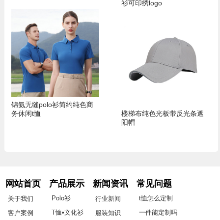
衫可印绣logo
锦氨无缝polo衫简约纯色商
务休闲t恤
楼梯布纯色光板带反光条遮
阳帽
网站首页
产品展示
新闻资讯
常见问题
Polo衫
t恤怎么定制
关于我们
行业新闻
T恤•文化衫
一件能定制吗
客户案例
服装知识