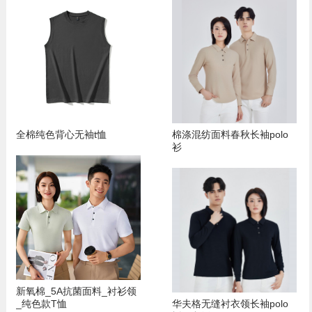
全棉纯色背心无袖t恤
棉涤混纺面料春秋长袖polo
衫
新氧棉_5A抗菌面料_衬衫领
_纯色款T恤
华夫格无缝衬衣领长袖polo