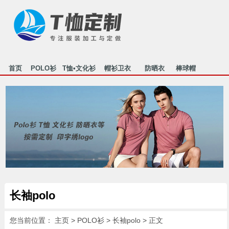
首页
POLO衫
T恤•文化衫
帽衫卫衣
防晒衣
棒球帽
行业资讯
关于我们
联系我们
HOME
POLO
T-SHIRT
MAOSHAN
FANGSHAI
MAOZI
NEWS
ABOUT US
CONTACT
长袖polo
您当前位置：
主页
>
POLO衫
>
长袖polo
> 正文