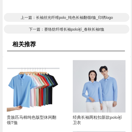
上一篇：长袖丝光纤维polo_纯色长袖翻领t恤_印绣logo
下一篇：赛络纺纤维长袖polo衫_春秋长袖t恤
相关推荐
贵族匹马棉纯色版型休闲翻
经典长袖两粒扣新款polo衫
领T恤
卫衣