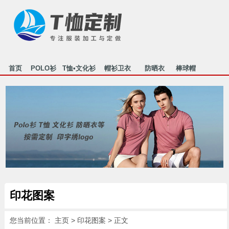
首页
POLO衫
T恤•文化衫
帽衫卫衣
防晒衣
棒球帽
行业资讯
关于我们
联系我们
HOME
POLO
T-SHIRT
MAOSHAN
FANGSHAI
MAOZI
NEWS
ABOUT US
CONTACT
印花图案
您当前位置：
主页
>
印花图案
> 正文